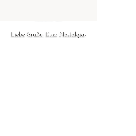
Dekoration sind wir für all
eure Ideen offen, sprecht uns
einfach an!
Liebe Grüße, Euer Nostalgia-
privatim Team
Eistorten, Eisbomben,
Eistörtchen – 100%
handmade with love
Bestellungen bitte zwei
Wochen vorher.
Impressum
|
Datenschutz
|
Kontakt & Öffnungszeiten
Sonntagsbrunch
-
Frühstücksbox
-
Speisekarte
-