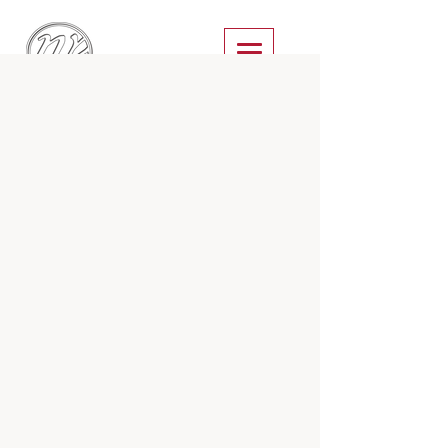
An alle Leckermäuler,
Eisliebhaber und
Naschkatzen!